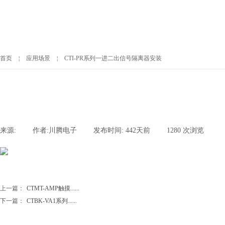
首页
￤
应用场景
￤
CTI-PR系列一进二出信号隔离器安装
来源:
|
作者:
川腾电子
|
发布时间:
442天前
|
1280
次浏览
|
上一篇：
CTMT-AMP触摸......
下一篇：
CTBK-VA1系列......